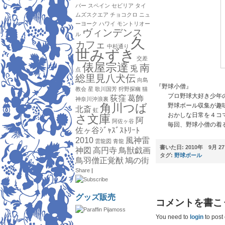
バー
スペイン
セビリア
タイ
ムズスクエア
チョコクロ
ニュ
ーヨーク
ハワイ
モントリオー
ヴィンデンス
ル
久
カフェ
中杉通り
世みずき
交差
俵屋宗達
南
兎
点
総里見八犬伝
向島
『野球小僧』
教会
星
歌川国芳
狩野探幽
猫
プロ野球大好き少年の
荻窪
葛飾
神奈川沖浪裏
角川つば
野球ボール収集が趣味
北斎
虹
おかしな日常を４コマ
さ文庫
阿
阿佐ヶ谷
毎回、野球小僧の着る
佐ヶ谷ｼﾞｬｽﾞｽﾄﾘｰﾄ
2010
風神雷
雲龍図
青龍
書いた日:
2010年 9月 
神図
高円寺
鳥獣戯画
タグ:
野球ボール
鳥羽僧正覚猷
鳩の街
Share
|
グッズ販売
コメントを書こ
You need to
login
to post