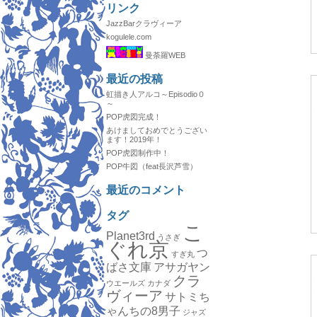
リンク
JazzBarクラヴィーア
kogulele.com
曼荼羅WEB
最近の投稿
虹描き人アルコ～Episodio０
～
POP虎図完成！
あけましておめでとうござい
ます！2019年！
POP虎図制作中！
POP牛図（feat長沢芦雪）
最近のコメント
タグ
こ
Planet3rd
うさぎ
ぐれ京
つ
すぎ丸
ばさ文庫
アサガヤン
クラ
ウエールズ
カナダ
ヴィーア
サトミち
ゃんちの8男子
ジャズ