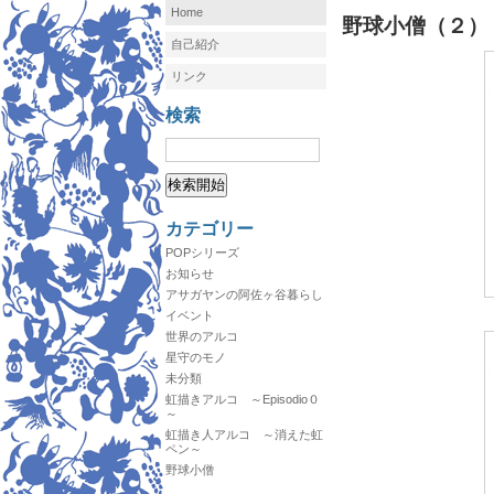
Home
野球小僧（２）
自己紹介
リンク
検索
カテゴリー
POPシリーズ
お知らせ
アサガヤンの阿佐ヶ谷暮らし
イベント
世界のアルコ
星守のモノ
未分類
虹描きアルコ ～Episodio０
～
虹描き人アルコ ～消えた虹
ペン～
野球小僧