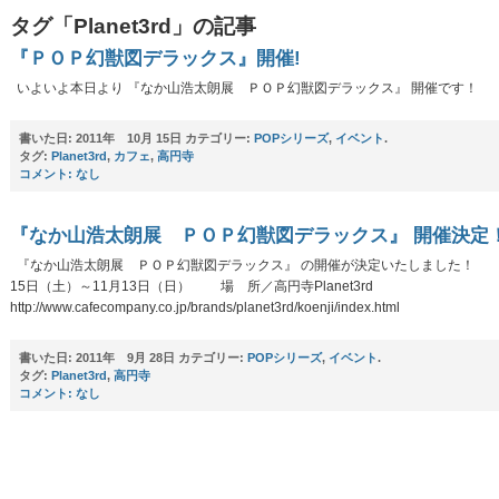
タグ「Planet3rd」の記事
『ＰＯＰ幻獣図デラックス』開催!
いよいよ本日より 『なか山浩太朗展 ＰＯＰ幻獣図デラックス』 開催です！
書いた日:
2011年 10月 15日 カテゴリー:
POPシリーズ
,
イベント
.
タグ:
Planet3rd
,
カフェ
,
高円寺
コメント:
なし
『なか山浩太朗展 ＰＯＰ幻獣図デラックス』 開催決定
『なか山浩太朗展 ＰＯＰ幻獣図デラックス』 の開催が決定いたしました！ 日
15日（土）～11月13日（日） 場 所／高円寺Planet3rd
http://www.cafecompany.co.jp/brands/planet3rd/koenji/index.html
書いた日:
2011年 9月 28日 カテゴリー:
POPシリーズ
,
イベント
.
タグ:
Planet3rd
,
高円寺
コメント:
なし