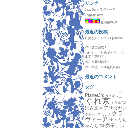
リンク
JazzBarクラヴィーア
kogulele.com
曼荼羅WEB
最近の投稿
虹描き人アルコ～Episodio０
～
POP虎図完成！
あけましておめでとうござい
ます！2019年！
POP虎図制作中！
POP牛図（feat長沢芦雪）
最近のコメント
タグ
こ
Planet3rd
うさぎ
ぐれ京
つ
すぎ丸
ばさ文庫
アサガヤン
クラ
ウエールズ
カナダ
ヴィーア
サトミち
ゃんちの8男子
ジャズ