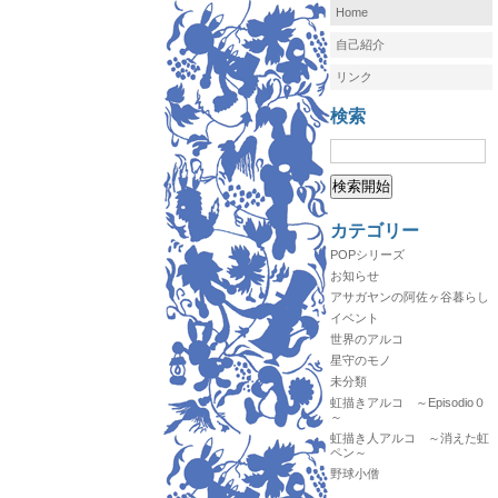
Home
自己紹介
リンク
検索
カテゴリー
POPシリーズ
お知らせ
アサガヤンの阿佐ヶ谷暮らし
イベント
世界のアルコ
星守のモノ
未分類
虹描きアルコ ～Episodio０
～
虹描き人アルコ ～消えた虹
ペン～
野球小僧