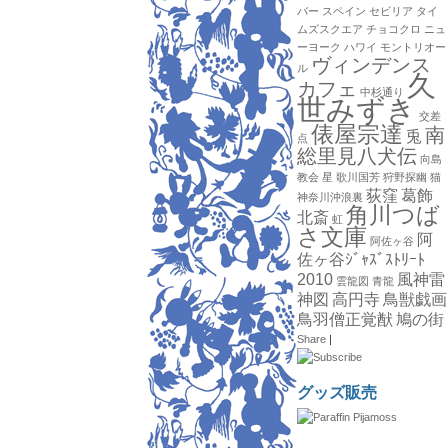
バー
スペイン
セビリア
タイ
ムズスクエア
チョコクロ
ニュ
ーヨーク
ハワイ
モントリオー
ヴィンデンス
ル
久
カフェ
中杉通り
世みずき
交差
俵屋宗達
南
兎
点
総里見八犬伝
向島
教会
星
歌川国芳
狩野探幽
猫
荻窪
葛飾
神奈川沖浪裏
角川つば
北斎
虹
さ文庫
阿
阿佐ヶ谷
佐ヶ谷ｼﾞｬｽﾞｽﾄﾘｰﾄ
2010
風神雷
雲龍図
青龍
神図
高円寺
鳥獣戯画
鳥羽僧正覚猷
鳩の街
Share
|
グッズ販売