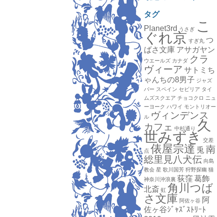
タグ
こ
Planet3rd
うさぎ
ぐれ京
つ
すぎ丸
ばさ文庫
アサガヤン
クラ
ウエールズ
カナダ
ヴィーア
サトミち
ゃんちの8男子
ジャズ
バー
スペイン
セビリア
タイ
ムズスクエア
チョコクロ
ニュ
ーヨーク
ハワイ
モントリオー
ヴィンデンス
ル
久
カフェ
中杉通り
世みずき
交差
俵屋宗達
南
兎
点
総里見八犬伝
向島
教会
星
歌川国芳
狩野探幽
猫
荻窪
葛飾
神奈川沖浪裏
角川つば
北斎
虹
さ文庫
阿
阿佐ヶ谷
佐ヶ谷ｼﾞｬｽﾞｽﾄﾘｰﾄ