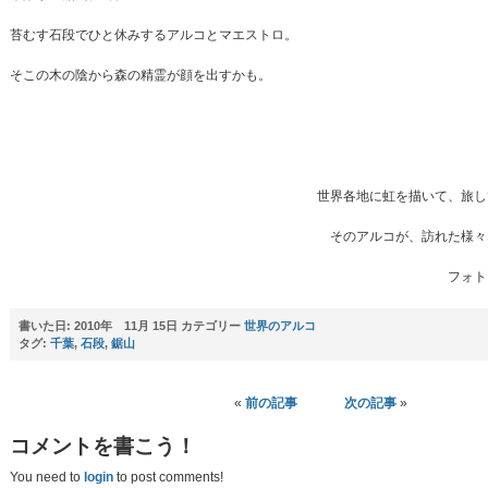
苔むす石段でひと休みするアルコとマエストロ。
そこの木の陰から森の精霊が顔を出すかも。
世界各地に虹を描いて、旅し
そのアルコが、訪れた様々
フォト
書いた日:
2010年 11月 15日 カテゴリー
世界のアルコ
タグ:
千葉
,
石段
,
鋸山
«
前の記事
次の記事
»
コメントを書こう！
You need to
login
to post comments!