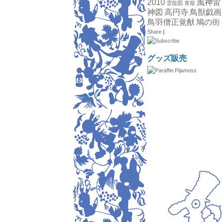
2010
風神雷
雲龍図
青龍
神図
高円寺
鳥獣戯画
鳥羽僧正覚猷
鳩の街
Share
|
グッズ販売