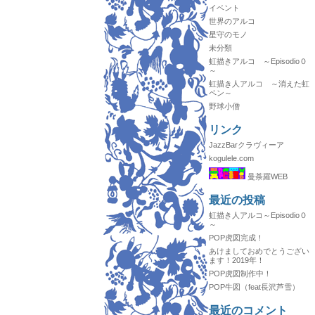
イベント
世界のアルコ
星守のモノ
未分類
虹描きアルコ ～Episodio０
～
虹描き人アルコ ～消えた虹
ペン～
野球小僧
リンク
JazzBarクラヴィーア
kogulele.com
曼荼羅WEB
最近の投稿
虹描き人アルコ～Episodio０
～
POP虎図完成！
あけましておめでとうござい
ます！2019年！
POP虎図制作中！
POP牛図（feat長沢芦雪）
最近のコメント