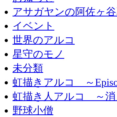
アサガヤンの阿佐ヶ谷
イベント
世界のアルコ
星守のモノ
未分類
虹描きアルコ ～Episo
虹描き人アルコ ～消
野球小僧