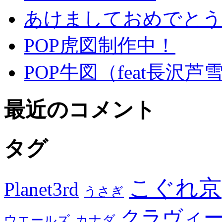
あけましておめでとうご
POP虎図制作中！
POP牛図（feat長沢芦
最近のコメント
タグ
こぐれ京
Planet3rd
うさぎ
クラヴィ
ウエールズ
カナダ