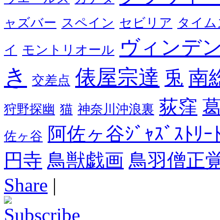
ャズバー
スペイン
セビリア
タイム
ヴィンデ
イ
モントリオール
き
俵屋宗達
南
兎
交差点
荻窪
狩野探幽
猫
神奈川沖浪裏
阿佐ヶ谷ｼﾞｬｽﾞｽﾄﾘｰﾄ
佐ヶ谷
円寺
鳥獣戯画
鳥羽僧正
Share
|